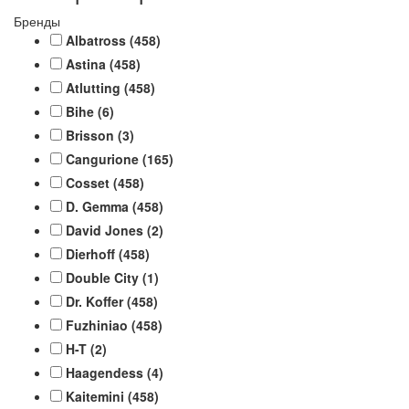
Бренды
Albatross
(458)
Astina
(458)
Atlutting
(458)
Bihe
(6)
Brisson
(3)
Cangurione
(165)
Cosset
(458)
D. Gemma
(458)
David Jones
(2)
Dierhoff
(458)
Double City
(1)
Dr. Koffer
(458)
Fuzhiniao
(458)
H-T
(2)
Haagendess
(4)
Kaitemini
(458)