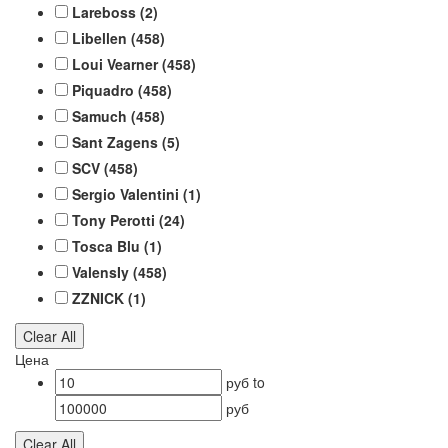
Lareboss
(2)
Libellen
(458)
Loui Vearner
(458)
Piquadro
(458)
Samuch
(458)
Sant Zagens
(5)
SCV
(458)
Sergio Valentini
(1)
Tony Perotti
(24)
Tosca Blu
(1)
ValensIy
(458)
ZZNICK
(1)
Clear All
Цена
руб
to
руб
Clear All