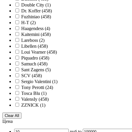
Double City
(1)
Dr. Koffer
(458)
Fuzhiniao
(458)
H-T
(2)
Haagendess
(4)
Kaitemini
(458)
Lareboss
(2)
Libellen
(458)
Loui Vearner
(458)
Piquadro
(458)
Samuch
(458)
Sant Zagens
(5)
SCV
(458)
Sergio Valentini
(1)
Tony Perotti
(24)
Tosca Blu
(1)
ValensIy
(458)
ZZNICK
(1)
Clear All
Цена
руб
to