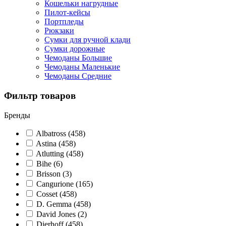
Кошельки нагрудные
Пилот-кейсы
Портпледы
Рюкзаки
Сумки для ручной клади
Сумки дорожные
Чемоданы Большие
Чемоданы Маленькие
Чемоданы Средние
Фильтр товаров
Бренды
Albatross
(458)
Astina
(458)
Atlutting
(458)
Bihe
(6)
Brisson
(3)
Cangurione
(165)
Cosset
(458)
D. Gemma
(458)
David Jones
(2)
Dierhoff
(458)