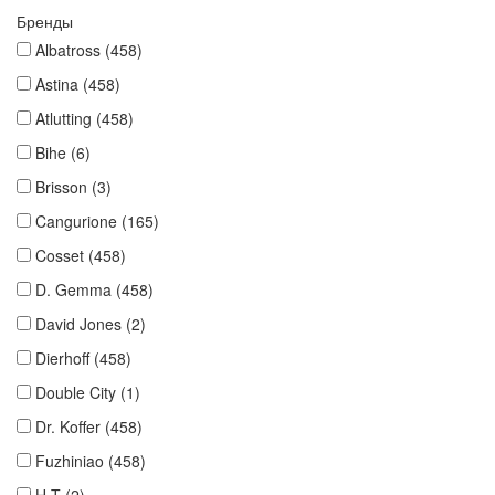
Бренды
Albatross
(458)
Astina
(458)
Atlutting
(458)
Bihe
(6)
Brisson
(3)
Cangurione
(165)
Cosset
(458)
D. Gemma
(458)
David Jones
(2)
Dierhoff
(458)
Double City
(1)
Dr. Koffer
(458)
Fuzhiniao
(458)
H-T
(2)