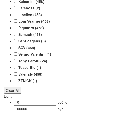
Kaitemini
(458)
Lareboss
(2)
Libellen
(458)
Loui Vearner
(458)
Piquadro
(458)
Samuch
(458)
Sant Zagens
(5)
SCV
(458)
Sergio Valentini
(1)
Tony Perotti
(24)
Tosca Blu
(1)
ValensIy
(458)
ZZNICK
(1)
Clear All
Цена
руб
to
руб