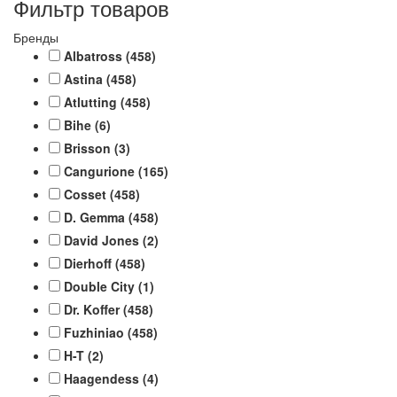
Фильтр товаров
Бренды
Albatross
(458)
Astina
(458)
Atlutting
(458)
Bihe
(6)
Brisson
(3)
Cangurione
(165)
Cosset
(458)
D. Gemma
(458)
David Jones
(2)
Dierhoff
(458)
Double City
(1)
Dr. Koffer
(458)
Fuzhiniao
(458)
H-T
(2)
Haagendess
(4)