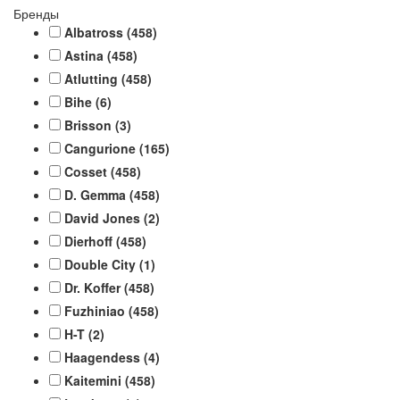
Бренды
Albatross
(458)
Astina
(458)
Atlutting
(458)
Bihe
(6)
Brisson
(3)
Cangurione
(165)
Cosset
(458)
D. Gemma
(458)
David Jones
(2)
Dierhoff
(458)
Double City
(1)
Dr. Koffer
(458)
Fuzhiniao
(458)
H-T
(2)
Haagendess
(4)
Kaitemini
(458)