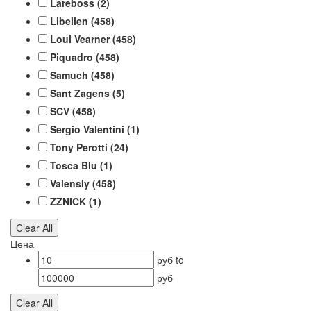
Lareboss
(2)
Libellen
(458)
Loui Vearner
(458)
Piquadro
(458)
Samuch
(458)
Sant Zagens
(5)
SCV
(458)
Sergio Valentini
(1)
Tony Perotti
(24)
Tosca Blu
(1)
ValensIy
(458)
ZZNICK
(1)
Clear All
Цена
руб
to
руб
Clear All